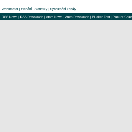
Webmaster
|
Hledání
|
Statistiky
|
Syndikační kanály
RSS News
|
RSS Downloads
|
Atom News
|
Atom Downloads
|
Plucker Text
|
Plucker Color