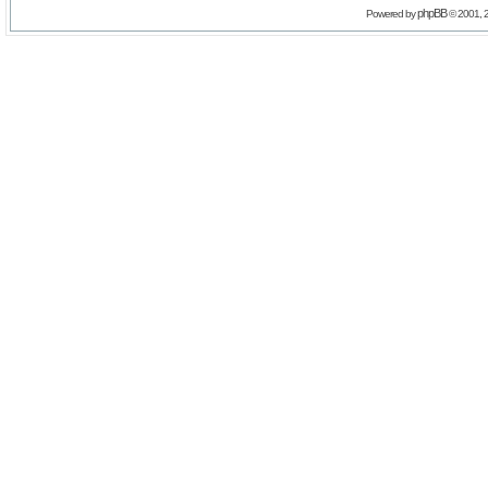
phpBB
Powered by
© 2001, 