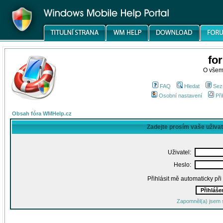
fo
O všem
FAQ
Hledat
Sez
Osobní nastavení
Při
Obsah fóra WMHelp.cz
Zadejte prosím vaše uživa
Uživatel:
Heslo:
Přihlásit mě automaticky př
Zapomněl(a) jsem 