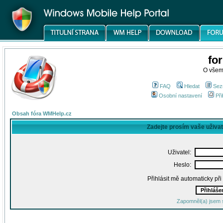
fo
O všem
FAQ
Hledat
Sez
Osobní nastavení
Při
Obsah fóra WMHelp.cz
Zadejte prosím vaše uživa
Uživatel:
Heslo:
Přihlásit mě automaticky př
Zapomněl(a) jsem 