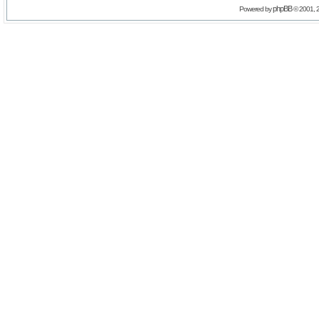
phpBB
Powered by
© 2001, 