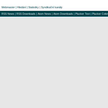
Webmaster
|
Hledání
|
Statistiky
|
Syndikační kanály
RSS News
|
RSS Downloads
|
Atom News
|
Atom Downloads
|
Plucker Text
|
Plucker Color