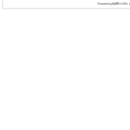
phpBB
Powered by
© 2001, 