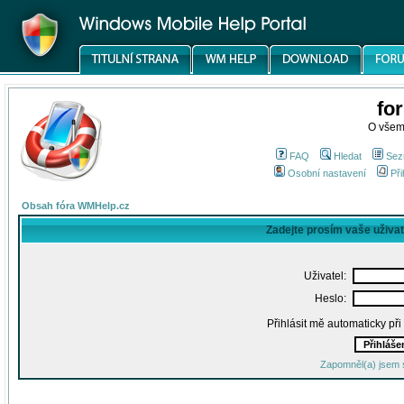
fo
O všem
FAQ
Hledat
Sez
Osobní nastavení
Při
Obsah fóra WMHelp.cz
Zadejte prosím vaše uživa
Uživatel:
Heslo:
Přihlásit mě automaticky př
Zapomněl(a) jsem 