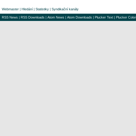
Webmaster
|
Hledání
|
Statistiky
|
Syndikační kanály
RSS News
|
RSS Downloads
|
Atom News
|
Atom Downloads
|
Plucker Text
|
Plucker Color