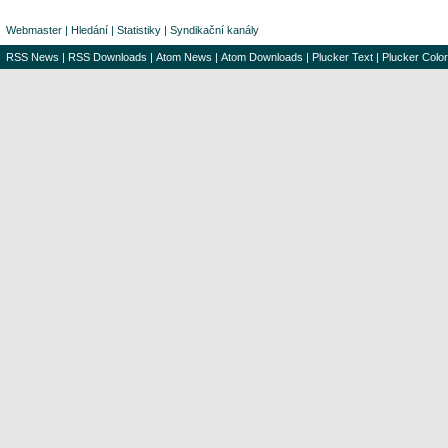
Webmaster
|
Hledání
|
Statistiky
|
Syndikační kanály
RSS News
|
RSS Downloads
|
Atom News
|
Atom Downloads
|
Plucker Text
|
Plucker Color