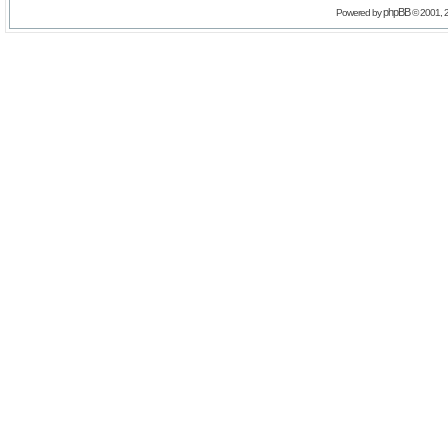
phpBB
Powered by
© 2001, 