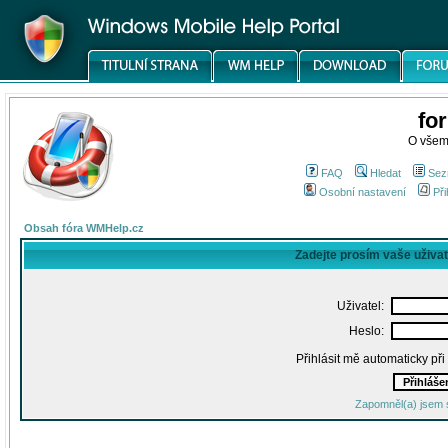
fo
O všem
FAQ
Hledat
Sez
Osobní nastavení
Při
Obsah fóra WMHelp.cz
Zadejte prosím vaše uživa
Uživatel:
Heslo:
Přihlásit mě automaticky př
Zapomněl(a) jsem 