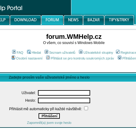
forum.WMHelp.cz
O všem, co souvisí s Windows Mobile
FAQ
Hledat
Seznam uživatelů
Uživatelské skupiny
Registrac
Osobní nastavení
Přihlásit se pro kontrolu soukromých zpráv
Přihlášen
Zadejte prosím vaše uživatelské jméno a heslo
Uživatel:
Heslo:
Přihlásit mě automaticky při každé návštěvě:
Zapomněl(a) jsem svoje heslo