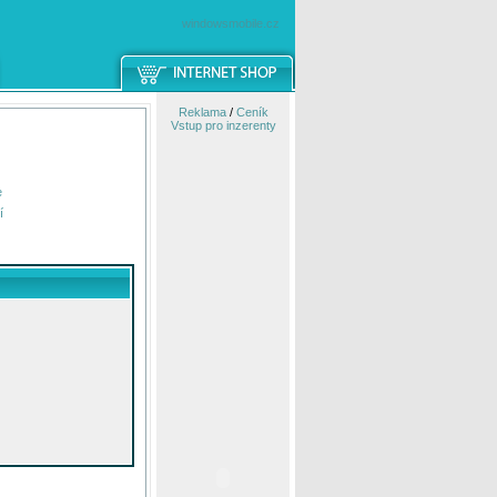
windowsmobile.cz
Reklama
/
Ceník
Vstup pro inzerenty
e
í