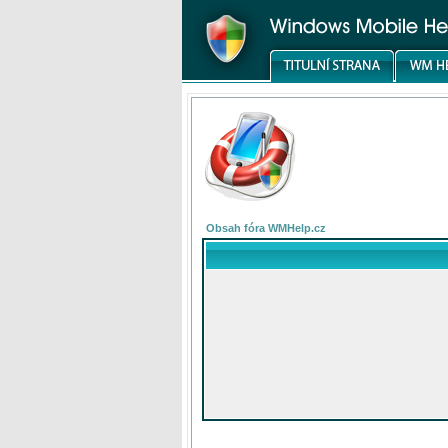
Obsah fóra WMHelp.cz