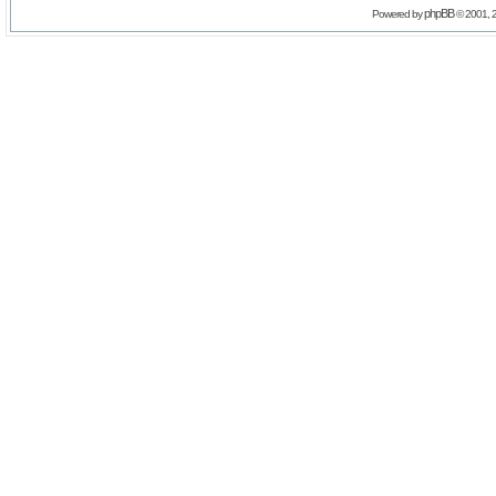
phpBB
Powered by
© 2001, 