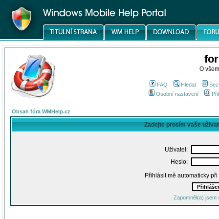
fo
O všem
FAQ
Hledat
Sez
Osobní nastavení
Při
Obsah fóra WMHelp.cz
Zadejte prosím vaše uživa
Uživatel:
Heslo:
Přihlásit mě automaticky př
Zapomněl(a) jsem 