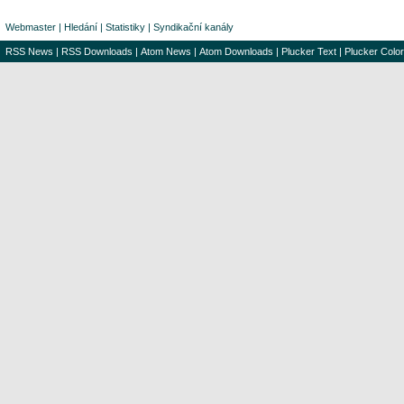
Webmaster
|
Hledání
|
Statistiky
|
Syndikační kanály
RSS News
|
RSS Downloads
|
Atom News
|
Atom Downloads
|
Plucker Text
|
Plucker Color