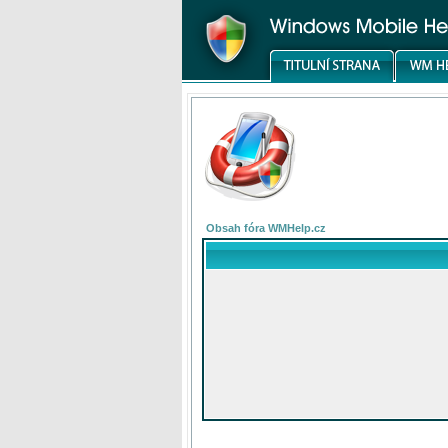
Obsah fóra WMHelp.cz