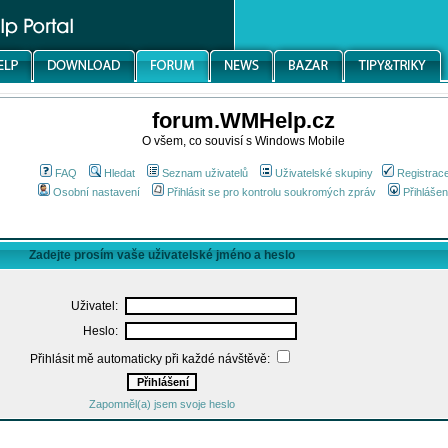
forum.WMHelp.cz
O všem, co souvisí s Windows Mobile
FAQ
Hledat
Seznam uživatelů
Uživatelské skupiny
Registrac
Osobní nastavení
Přihlásit se pro kontrolu soukromých zpráv
Přihlášen
Zadejte prosím vaše uživatelské jméno a heslo
Uživatel:
Heslo:
Přihlásit mě automaticky při každé návštěvě:
Zapomněl(a) jsem svoje heslo