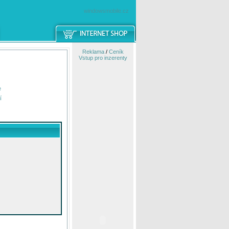
windowsmobile.cz
Reklama
/
Ceník
Vstup pro inzerenty
e
í