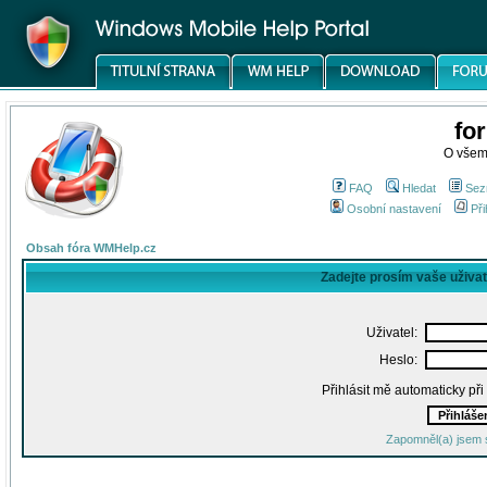
fo
O všem
FAQ
Hledat
Sez
Osobní nastavení
Při
Obsah fóra WMHelp.cz
Zadejte prosím vaše uživa
Uživatel:
Heslo:
Přihlásit mě automaticky př
Zapomněl(a) jsem 