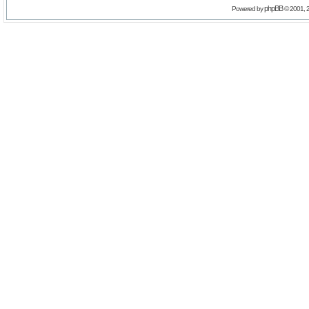
phpBB
Powered by
© 2001, 