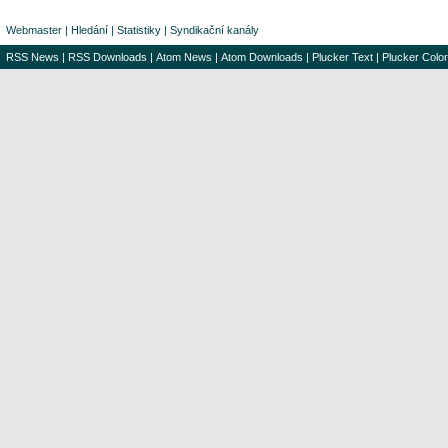
Webmaster
|
Hledání
|
Statistiky
|
Syndikační kanály
RSS News
|
RSS Downloads
|
Atom News
|
Atom Downloads
|
Plucker Text
|
Plucker Color