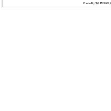
phpBB
Powered by
© 2001, 