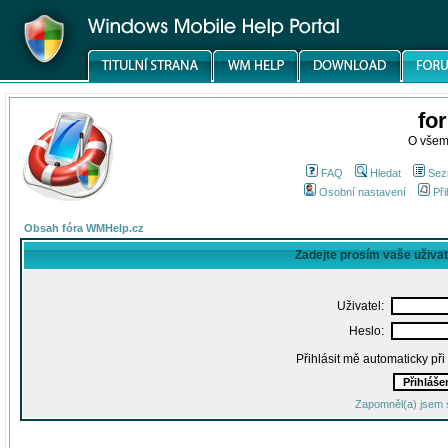
fo
O všem
FAQ
Hledat
Sez
Osobní nastavení
Při
Obsah fóra WMHelp.cz
Zadejte prosím vaše uživa
Uživatel:
Heslo:
Přihlásit mě automaticky př
Zapomněl(a) jsem 