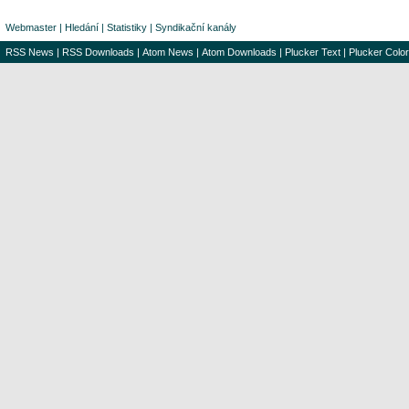
Webmaster
|
Hledání
|
Statistiky
|
Syndikační kanály
RSS News
|
RSS Downloads
|
Atom News
|
Atom Downloads
|
Plucker Text
|
Plucker Color