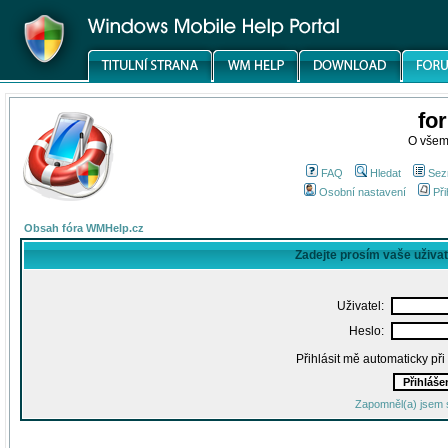
fo
O všem
FAQ
Hledat
Sez
Osobní nastavení
Při
Obsah fóra WMHelp.cz
Zadejte prosím vaše uživa
Uživatel:
Heslo:
Přihlásit mě automaticky př
Zapomněl(a) jsem 