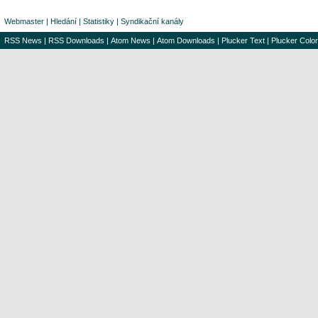
Webmaster
|
Hledání
|
Statistiky
|
Syndikační kanály
RSS News
|
RSS Downloads
|
Atom News
|
Atom Downloads
|
Plucker Text
|
Plucker Color