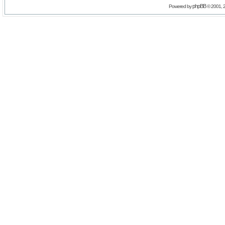
phpBB
Powered by
© 2001, 