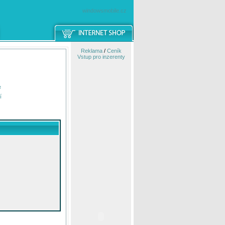
windowsmobile.cz
Reklama
/
Ceník
Vstup pro inzerenty
e
í