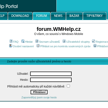
forum.WMHelp.cz
O všem, co souvisí s Windows Mobile
FAQ
Hledat
Seznam uživatelů
Uživatelské skupiny
Registrac
Osobní nastavení
Přihlásit se pro kontrolu soukromých zpráv
Přihlášen
Zadejte prosím vaše uživatelské jméno a heslo
Uživatel:
Heslo:
Přihlásit mě automaticky při každé návštěvě:
Zapomněl(a) jsem svoje heslo