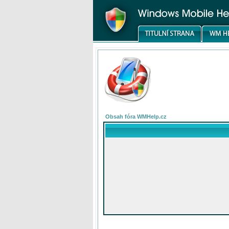
Obsah fóra WMHelp.cz