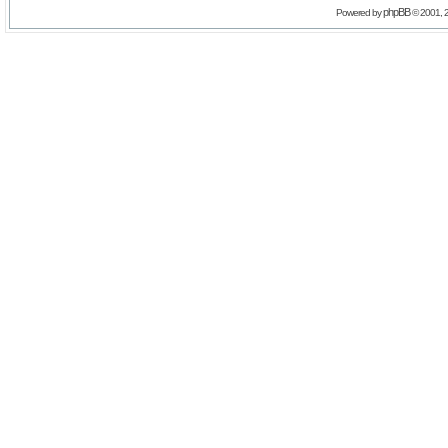
phpBB
Powered by
© 2001, 