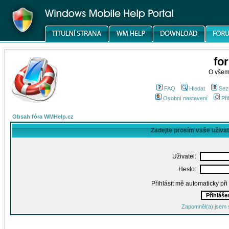
fo
O všem
FAQ
Hledat
Sez
Osobní nastavení
Při
Obsah fóra WMHelp.cz
Zadejte prosím vaše uživa
Uživatel:
Heslo:
Přihlásit mě automaticky př
Zapomněl(a) jsem 