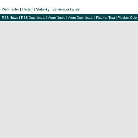
Webmaster
|
Hledání
|
Statistiky
|
Syndikační kanály
RSS News
|
RSS Downloads
|
Atom News
|
Atom Downloads
|
Plucker Text
|
Plucker Color