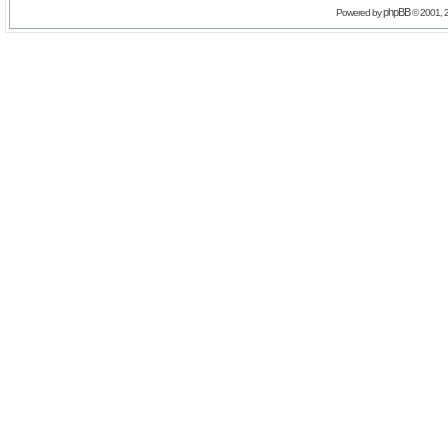
phpBB
Powered by
© 2001, 