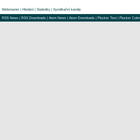
Webmaster
|
Hledání
|
Statistiky
|
Syndikační kanály
RSS News
|
RSS Downloads
|
Atom News
|
Atom Downloads
|
Plucker Text
|
Plucker Color