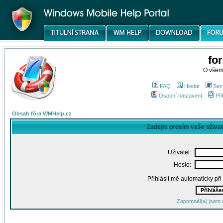
fo
O všem
FAQ
Hledat
Sez
Osobní nastavení
Při
Obsah fóra WMHelp.cz
Zadejte prosím vaše uživa
Uživatel:
Heslo:
Přihlásit mě automaticky př
Zapomněl(a) jsem 