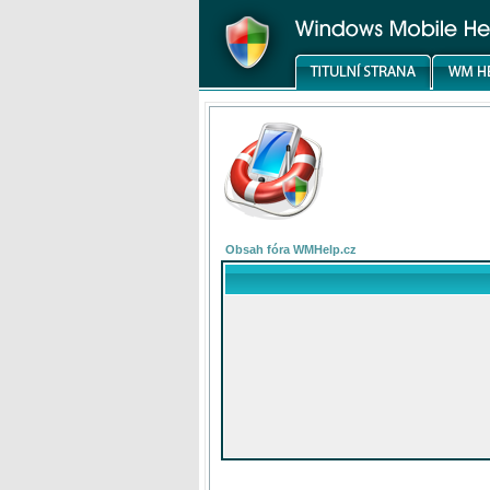
Obsah fóra WMHelp.cz