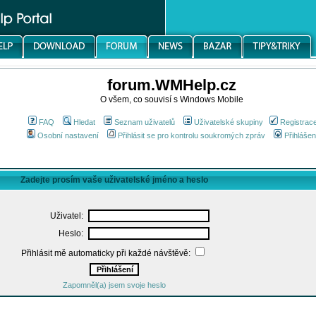
forum.WMHelp.cz
O všem, co souvisí s Windows Mobile
FAQ
Hledat
Seznam uživatelů
Uživatelské skupiny
Registrac
Osobní nastavení
Přihlásit se pro kontrolu soukromých zpráv
Přihlášen
Zadejte prosím vaše uživatelské jméno a heslo
Uživatel:
Heslo:
Přihlásit mě automaticky při každé návštěvě:
Zapomněl(a) jsem svoje heslo