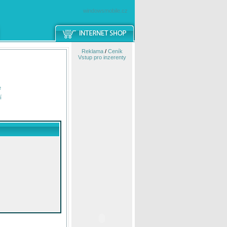
windowsmobile.cz
Reklama
/
Ceník
Vstup pro inzerenty
e
í