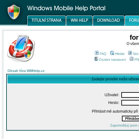
fo
O všem
FAQ
Hledat
Sez
Osobní nastavení
Při
Obsah fóra WMHelp.cz
Zadejte prosím vaše uživa
Uživatel:
Heslo:
Přihlásit mě automaticky př
Zapomněl(a) jsem 