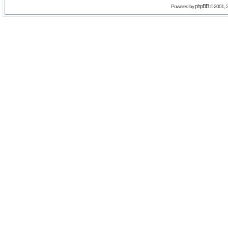
phpBB
Powered by
© 2001, 