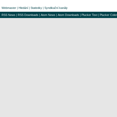
Webmaster
|
Hledání
|
Statistiky
|
Syndikační kanály
RSS News
|
RSS Downloads
|
Atom News
|
Atom Downloads
|
Plucker Text
|
Plucker Color