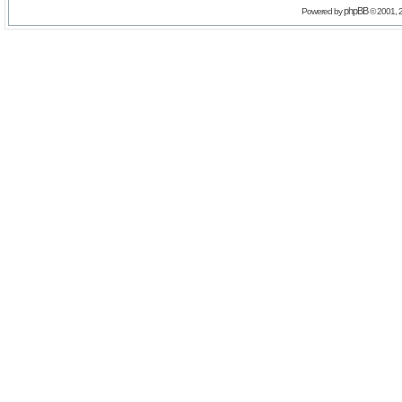
phpBB
Powered by
© 2001, 