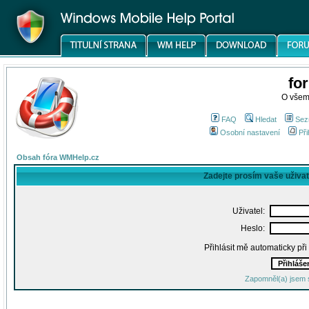
fo
O všem
FAQ
Hledat
Sez
Osobní nastavení
Při
Obsah fóra WMHelp.cz
Zadejte prosím vaše uživa
Uživatel:
Heslo:
Přihlásit mě automaticky př
Zapomněl(a) jsem 