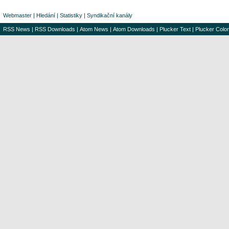
Webmaster
|
Hledání
|
Statistiky
|
Syndikační kanály
RSS News
|
RSS Downloads
|
Atom News
|
Atom Downloads
|
Plucker Text
|
Plucker Color