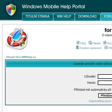
fo
O všem
FAQ
Hledat
Sez
Osobní nastavení
Při
Obsah fóra WMHelp.cz
Zadejte prosím vaše uživa
Uživatel:
Heslo:
Přihlásit mě automaticky př
Zapomněl(a) jsem 