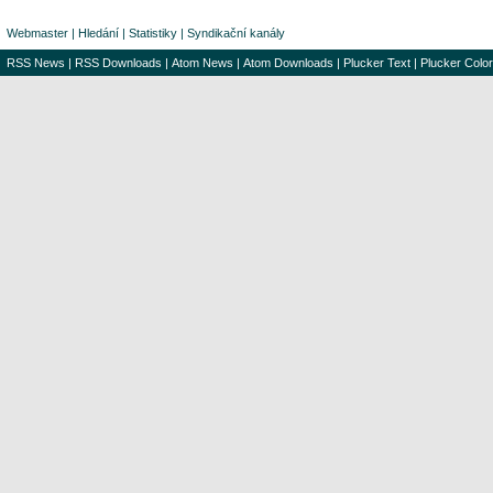
Webmaster
|
Hledání
|
Statistiky
|
Syndikační kanály
RSS News
|
RSS Downloads
|
Atom News
|
Atom Downloads
|
Plucker Text
|
Plucker Color