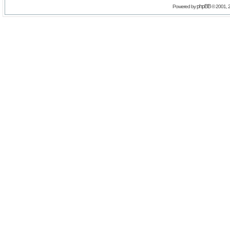
phpBB
Powered by
© 2001, 