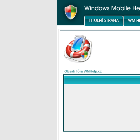
Obsah fóra WMHelp.cz