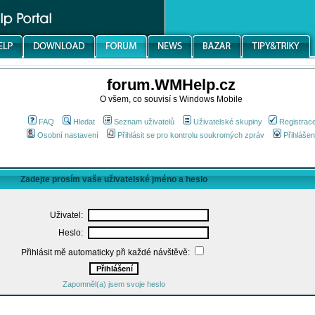
forum.WMHelp.cz
O všem, co souvisí s Windows Mobile
FAQ
Hledat
Seznam uživatelů
Uživatelské skupiny
Registrac
Osobní nastavení
Přihlásit se pro kontrolu soukromých zpráv
Přihlášen
Zadejte prosím vaše uživatelské jméno a heslo
Uživatel:
Heslo:
Přihlásit mě automaticky při každé návštěvě:
Zapomněl(a) jsem svoje heslo