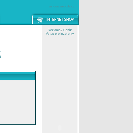
windowsmobile.cz
Reklama
/
Ceník
Vstup pro inzerenty
e
í