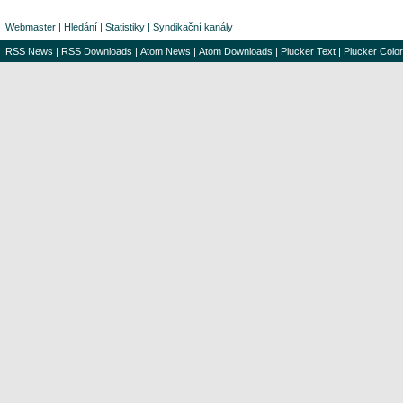
Webmaster
|
Hledání
|
Statistiky
|
Syndikační kanály
RSS News
|
RSS Downloads
|
Atom News
|
Atom Downloads
|
Plucker Text
|
Plucker Color