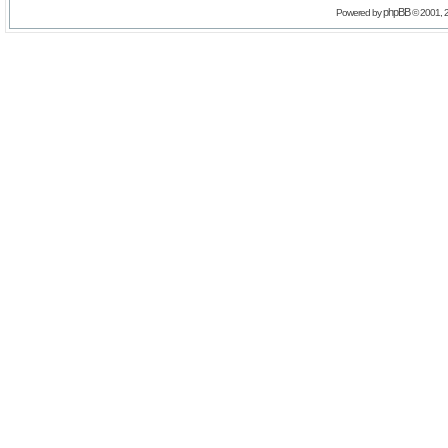
phpBB
Powered by
© 2001, 