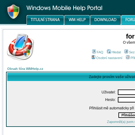
fo
O všem
FAQ
Hledat
Sez
Osobní nastavení
Při
Obsah fóra WMHelp.cz
Zadejte prosím vaše uživa
Uživatel:
Heslo:
Přihlásit mě automaticky př
Zapomněl(a) jsem 