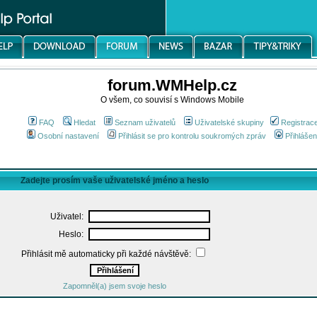
forum.WMHelp.cz
O všem, co souvisí s Windows Mobile
FAQ
Hledat
Seznam uživatelů
Uživatelské skupiny
Registrac
Osobní nastavení
Přihlásit se pro kontrolu soukromých zpráv
Přihlášen
Zadejte prosím vaše uživatelské jméno a heslo
Uživatel:
Heslo:
Přihlásit mě automaticky při každé návštěvě:
Zapomněl(a) jsem svoje heslo