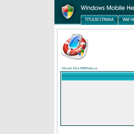
Obsah fóra WMHelp.cz