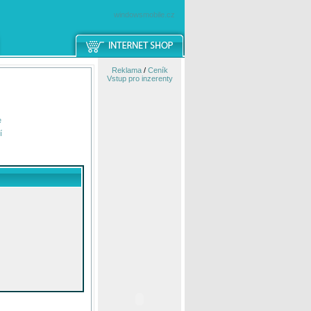
windowsmobile.cz
Reklama
/
Ceník
Vstup pro inzerenty
e
í