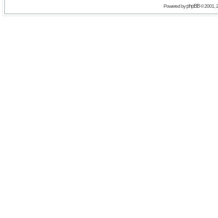
phpBB
Powered by
© 2001, 