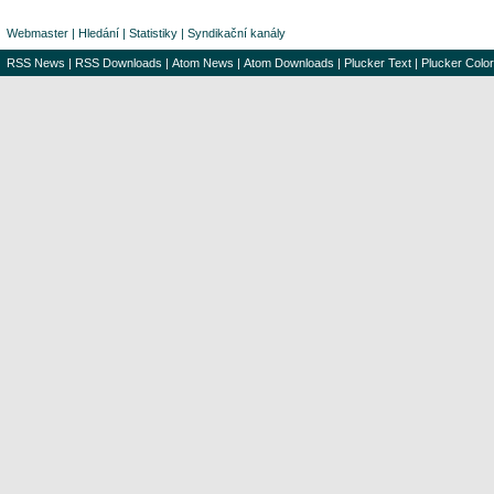
Webmaster
|
Hledání
|
Statistiky
|
Syndikační kanály
RSS News
|
RSS Downloads
|
Atom News
|
Atom Downloads
|
Plucker Text
|
Plucker Color