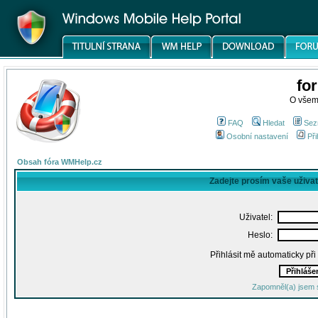
fo
O všem
FAQ
Hledat
Sez
Osobní nastavení
Při
Obsah fóra WMHelp.cz
Zadejte prosím vaše uživa
Uživatel:
Heslo:
Přihlásit mě automaticky př
Zapomněl(a) jsem 