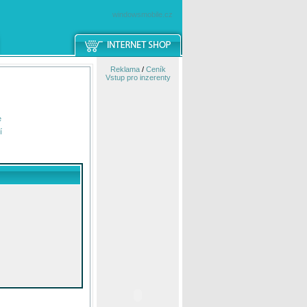
windowsmobile.cz
Reklama
/
Ceník
Vstup pro inzerenty
e
í