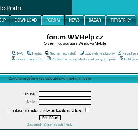
forum.WMHelp.cz
O všem, co souvisí s Windows Mobile
FAQ
Hledat
Seznam uživatelů
Uživatelské skupiny
Registrac
Osobní nastavení
Přihlásit se pro kontrolu soukromých zpráv
Přihlášen
Zadejte prosím vaše uživatelské jméno a heslo
Uživatel:
Heslo:
Přihlásit mě automaticky při každé návštěvě:
Zapomněl(a) jsem svoje heslo