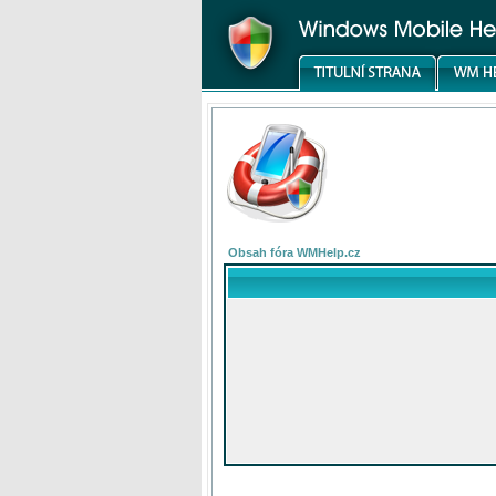
Obsah fóra WMHelp.cz