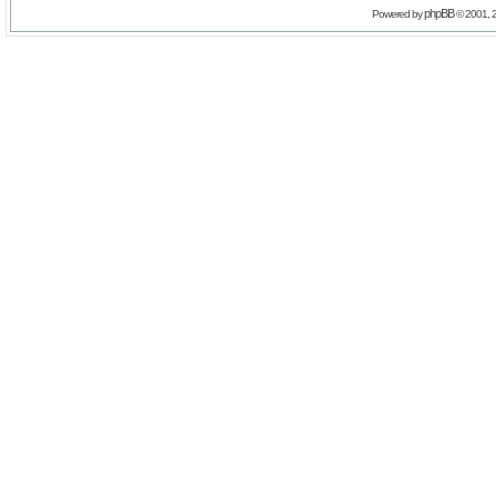
phpBB
Powered by
© 2001, 