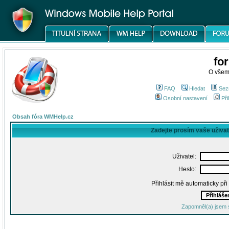
fo
O všem
FAQ
Hledat
Sez
Osobní nastavení
Při
Obsah fóra WMHelp.cz
Zadejte prosím vaše uživa
Uživatel:
Heslo:
Přihlásit mě automaticky př
Zapomněl(a) jsem 