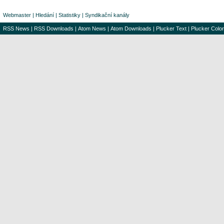
Webmaster
|
Hledání
|
Statistiky
|
Syndikační kanály
RSS News
|
RSS Downloads
|
Atom News
|
Atom Downloads
|
Plucker Text
|
Plucker Color