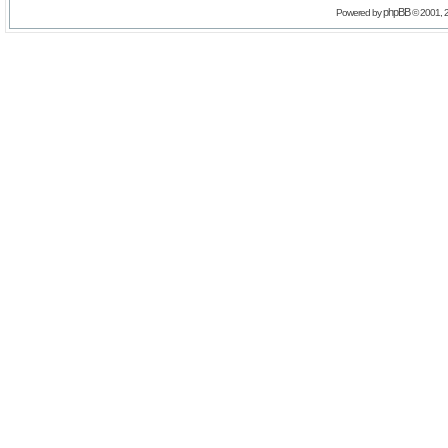
phpBB
Powered by
© 2001, 