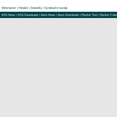
Webmaster
|
Hledání
|
Statistiky
|
Syndikační kanály
RSS News
|
RSS Downloads
|
Atom News
|
Atom Downloads
|
Plucker Text
|
Plucker Color