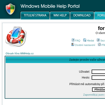
fo
O všem
FAQ
Hledat
Sez
Osobní nastavení
Při
Obsah fóra WMHelp.cz
Zadejte prosím vaše uživa
Uživatel:
Heslo:
Přihlásit mě automaticky př
Zapomněl(a) jsem 