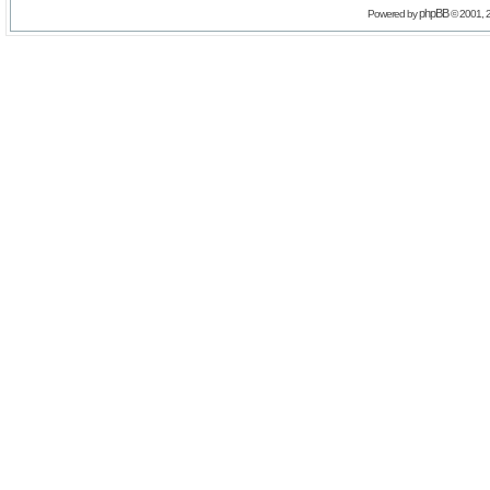
phpBB
Powered by
© 2001, 