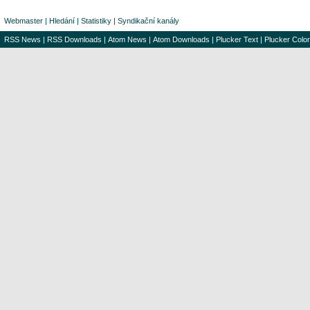
Webmaster
|
Hledání
|
Statistiky
|
Syndikační kanály
RSS News
|
RSS Downloads
|
Atom News
|
Atom Downloads
|
Plucker Text
|
Plucker Color