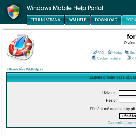
fo
O všem
FAQ
Hledat
Sez
Osobní nastavení
Při
Obsah fóra WMHelp.cz
Zadejte prosím vaše uživa
Uživatel:
Heslo:
Přihlásit mě automaticky př
Zapomněl(a) jsem 