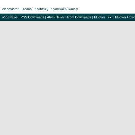
Webmaster
|
Hledání
|
Statistiky
|
Syndikační kanály
RSS News
|
RSS Downloads
|
Atom News
|
Atom Downloads
|
Plucker Text
|
Plucker Color