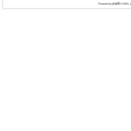
phpBB
Powered by
© 2001, 