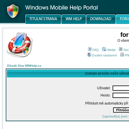
fo
O všem
FAQ
Hledat
Sez
Osobní nastavení
Při
Obsah fóra WMHelp.cz
Zadejte prosím vaše uživa
Uživatel:
Heslo:
Přihlásit mě automaticky př
Zapomněl(a) jsem 