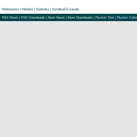
Webmaster
|
Hledání
|
Statistiky
|
Syndikační kanály
RSS News
|
RSS Downloads
|
Atom News
|
Atom Downloads
|
Plucker Text
|
Plucker Color