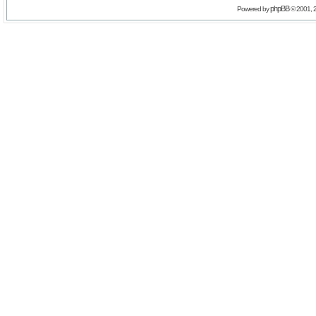
phpBB
Powered by
© 2001, 