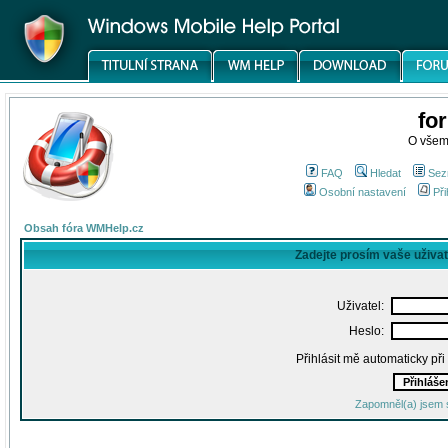
fo
O všem
FAQ
Hledat
Sez
Osobní nastavení
Při
Obsah fóra WMHelp.cz
Zadejte prosím vaše uživa
Uživatel:
Heslo:
Přihlásit mě automaticky př
Zapomněl(a) jsem 