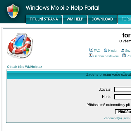
fo
O všem
FAQ
Hledat
Sez
Osobní nastavení
Při
Obsah fóra WMHelp.cz
Zadejte prosím vaše uživa
Uživatel:
Heslo:
Přihlásit mě automaticky př
Zapomněl(a) jsem 