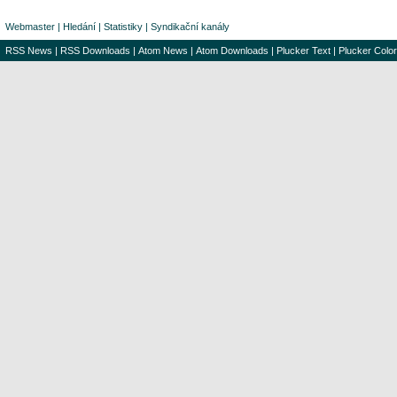
Webmaster
|
Hledání
|
Statistiky
|
Syndikační kanály
RSS News
|
RSS Downloads
|
Atom News
|
Atom Downloads
|
Plucker Text
|
Plucker Color