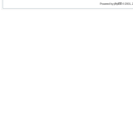
phpBB
Powered by
© 2001, 