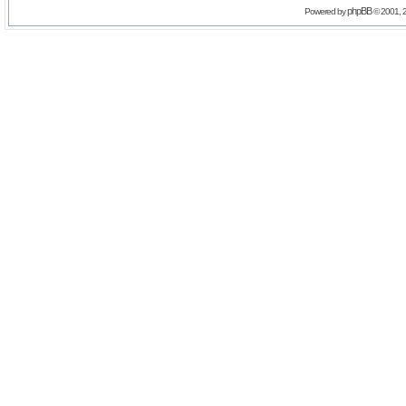
phpBB
Powered by
© 2001, 