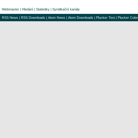
Webmaster
|
Hledání
|
Statistiky
|
Syndikační kanály
RSS News
|
RSS Downloads
|
Atom News
|
Atom Downloads
|
Plucker Text
|
Plucker Color