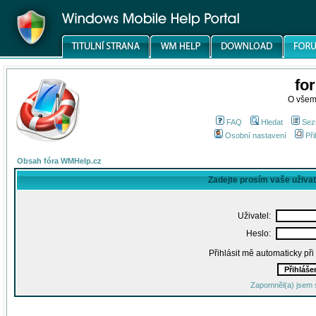
fo
O všem
FAQ
Hledat
Sez
Osobní nastavení
Při
Obsah fóra WMHelp.cz
Zadejte prosím vaše uživa
Uživatel:
Heslo:
Přihlásit mě automaticky př
Zapomněl(a) jsem 