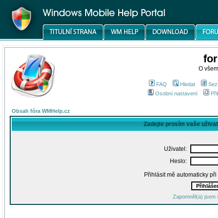
fo
O všem
FAQ
Hledat
Sez
Osobní nastavení
Při
Obsah fóra WMHelp.cz
Zadejte prosím vaše uživa
Uživatel:
Heslo:
Přihlásit mě automaticky př
Zapomněl(a) jsem 