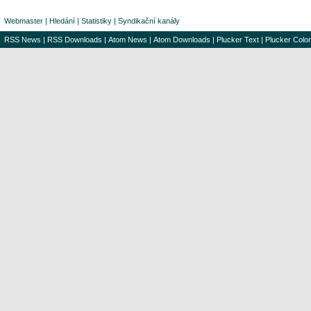
Webmaster
|
Hledání
|
Statistiky
|
Syndikační kanály
RSS News
|
RSS Downloads
|
Atom News
|
Atom Downloads
|
Plucker Text
|
Plucker Color