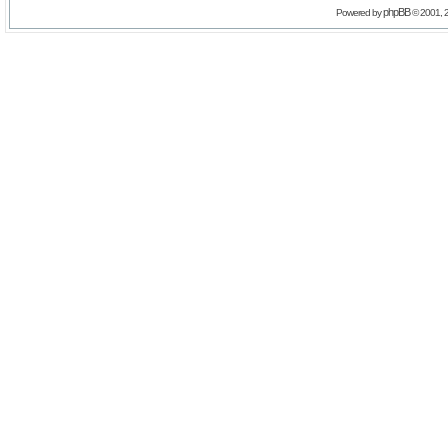
phpBB
Powered by
© 2001, 