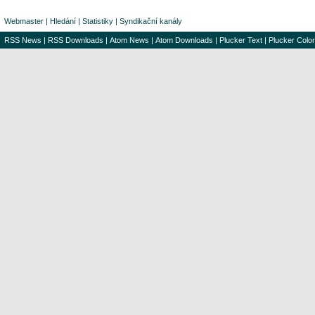
Webmaster
|
Hledání
|
Statistiky
|
Syndikační kanály
RSS News
|
RSS Downloads
|
Atom News
|
Atom Downloads
|
Plucker Text
|
Plucker Color