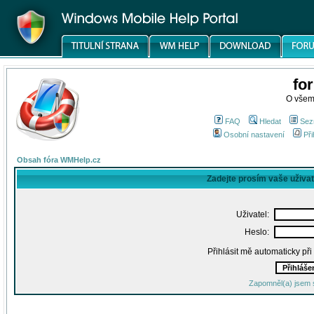
fo
O všem
FAQ
Hledat
Sez
Osobní nastavení
Při
Obsah fóra WMHelp.cz
Zadejte prosím vaše uživa
Uživatel:
Heslo:
Přihlásit mě automaticky př
Zapomněl(a) jsem 