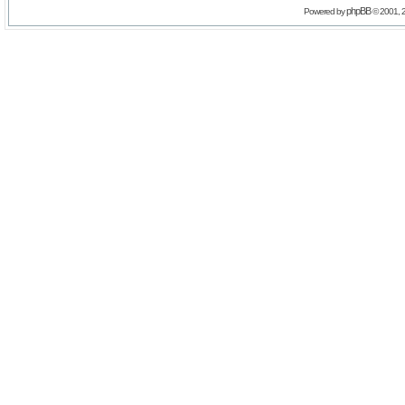
phpBB
Powered by
© 2001, 