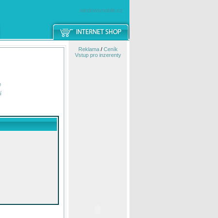
windowsmobile.cz
Reklama
/
Ceník
Vstup pro inzerenty
e
í