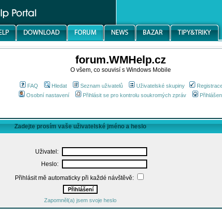
forum.WMHelp.cz
O všem, co souvisí s Windows Mobile
FAQ
Hledat
Seznam uživatelů
Uživatelské skupiny
Registrac
Osobní nastavení
Přihlásit se pro kontrolu soukromých zpráv
Přihlášen
Zadejte prosím vaše uživatelské jméno a heslo
Uživatel:
Heslo:
Přihlásit mě automaticky při každé návštěvě:
Zapomněl(a) jsem svoje heslo