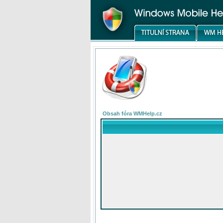
Obsah fóra WMHelp.cz