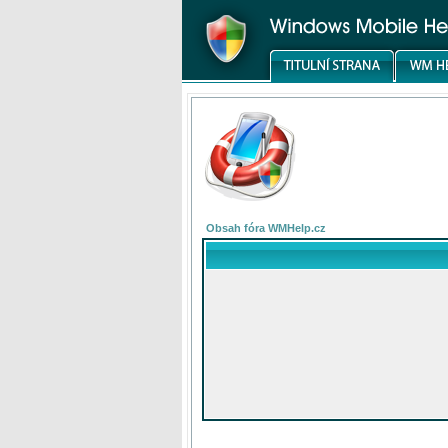
Obsah fóra WMHelp.cz