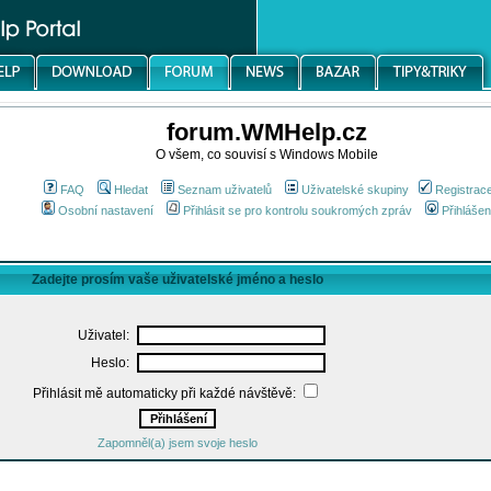
forum.WMHelp.cz
O všem, co souvisí s Windows Mobile
FAQ
Hledat
Seznam uživatelů
Uživatelské skupiny
Registrac
Osobní nastavení
Přihlásit se pro kontrolu soukromých zpráv
Přihlášen
Zadejte prosím vaše uživatelské jméno a heslo
Uživatel:
Heslo:
Přihlásit mě automaticky při každé návštěvě:
Zapomněl(a) jsem svoje heslo