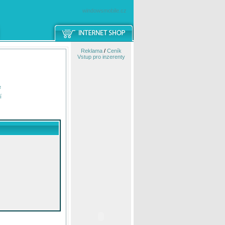
windowsmobile.cz
Reklama
/
Ceník
Vstup pro inzerenty
e
í