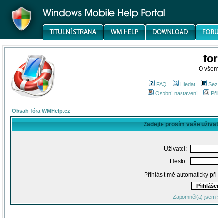
fo
O všem
FAQ
Hledat
Sez
Osobní nastavení
Při
Obsah fóra WMHelp.cz
Zadejte prosím vaše uživa
Uživatel:
Heslo:
Přihlásit mě automaticky př
Zapomněl(a) jsem 