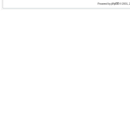
phpBB
Powered by
© 2001, 