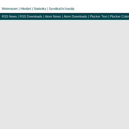
Webmaster
|
Hledání
|
Statistiky
|
Syndikační kanály
RSS News
|
RSS Downloads
|
Atom News
|
Atom Downloads
|
Plucker Text
|
Plucker Color