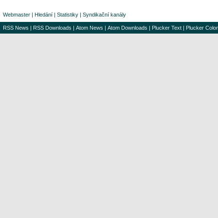
Webmaster
|
Hledání
|
Statistiky
|
Syndikační kanály
RSS News
|
RSS Downloads
|
Atom News
|
Atom Downloads
|
Plucker Text
|
Plucker Color