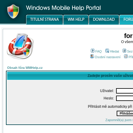
fo
O všem
FAQ
Hledat
Sez
Osobní nastavení
Při
Obsah fóra WMHelp.cz
Zadejte prosím vaše uživa
Uživatel:
Heslo:
Přihlásit mě automaticky př
Zapomněl(a) jsem 