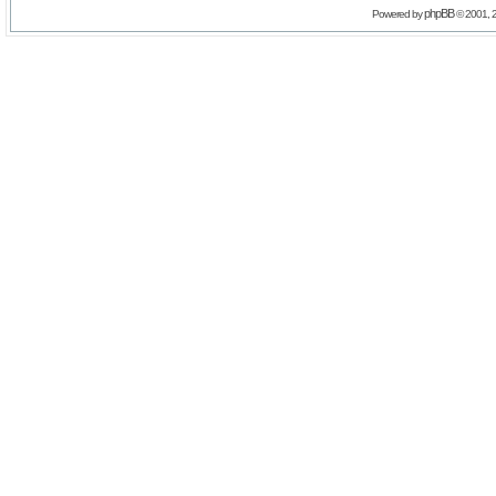
phpBB
Powered by
© 2001, 