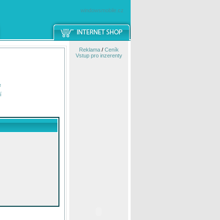
windowsmobile.cz
Reklama
/
Ceník
Vstup pro inzerenty
e
í