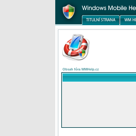
Obsah fóra WMHelp.cz