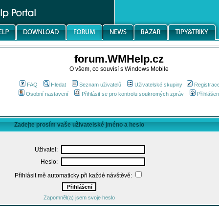
forum.WMHelp.cz
O všem, co souvisí s Windows Mobile
FAQ
Hledat
Seznam uživatelů
Uživatelské skupiny
Registrac
Osobní nastavení
Přihlásit se pro kontrolu soukromých zpráv
Přihlášen
Zadejte prosím vaše uživatelské jméno a heslo
Uživatel:
Heslo:
Přihlásit mě automaticky při každé návštěvě:
Zapomněl(a) jsem svoje heslo