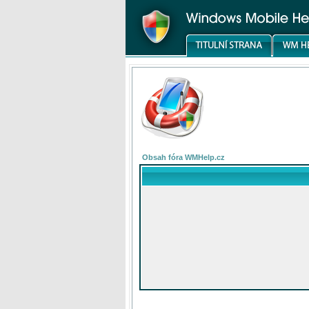
Obsah fóra WMHelp.cz