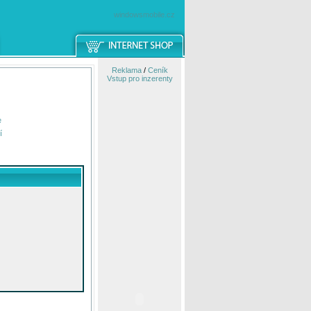
windowsmobile.cz
Reklama
/
Ceník
Vstup pro inzerenty
e
í