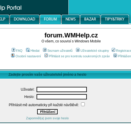
forum.WMHelp.cz
O všem, co souvisí s Windows Mobile
FAQ
Hledat
Seznam uživatelů
Uživatelské skupiny
Registrac
Osobní nastavení
Přihlásit se pro kontrolu soukromých zpráv
Přihlášen
Zadejte prosím vaše uživatelské jméno a heslo
Uživatel:
Heslo:
Přihlásit mě automaticky při každé návštěvě:
Zapomněl(a) jsem svoje heslo