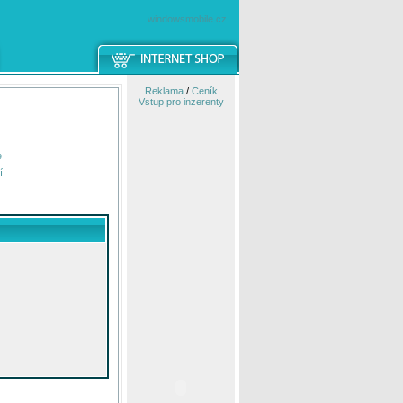
windowsmobile.cz
Reklama
/
Ceník
Vstup pro inzerenty
e
í