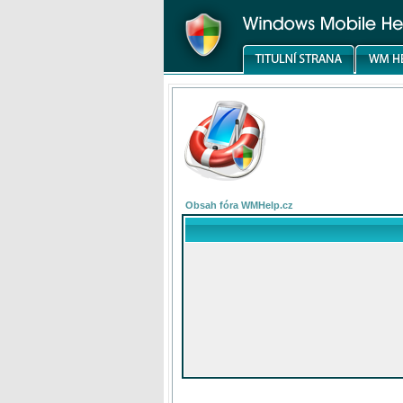
Obsah fóra WMHelp.cz