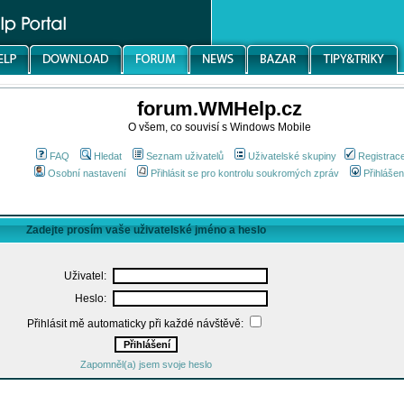
forum.WMHelp.cz
O všem, co souvisí s Windows Mobile
FAQ
Hledat
Seznam uživatelů
Uživatelské skupiny
Registrac
Osobní nastavení
Přihlásit se pro kontrolu soukromých zpráv
Přihlášen
Zadejte prosím vaše uživatelské jméno a heslo
Uživatel:
Heslo:
Přihlásit mě automaticky při každé návštěvě:
Zapomněl(a) jsem svoje heslo