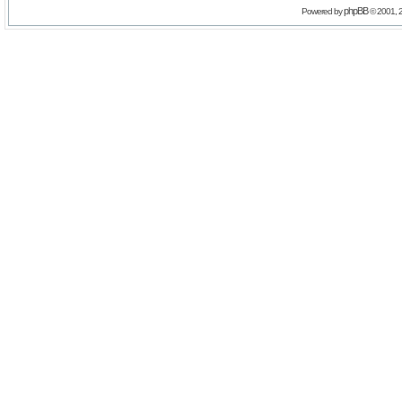
phpBB
Powered by
© 2001, 