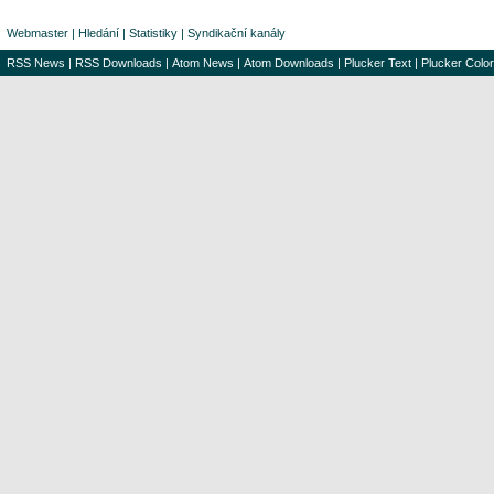
Webmaster
|
Hledání
|
Statistiky
|
Syndikační kanály
RSS News
|
RSS Downloads
|
Atom News
|
Atom Downloads
|
Plucker Text
|
Plucker Color