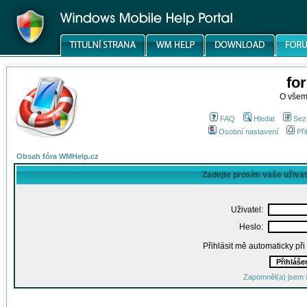
fo
O všem
FAQ
Hledat
Sez
Osobní nastavení
Při
Obsah fóra WMHelp.cz
Zadejte prosím vaše uživa
Uživatel:
Heslo:
Přihlásit mě automaticky př
Zapomněl(a) jsem 