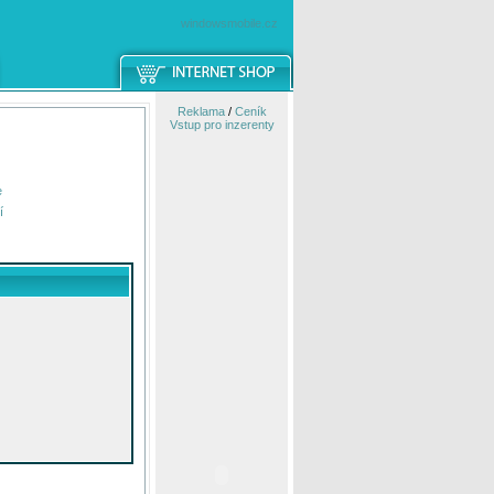
windowsmobile.cz
Reklama
/
Ceník
Vstup pro inzerenty
e
í