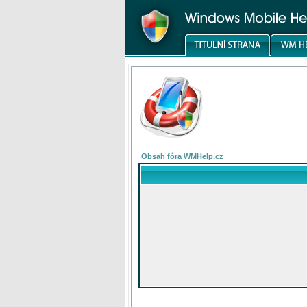
Obsah fóra WMHelp.cz