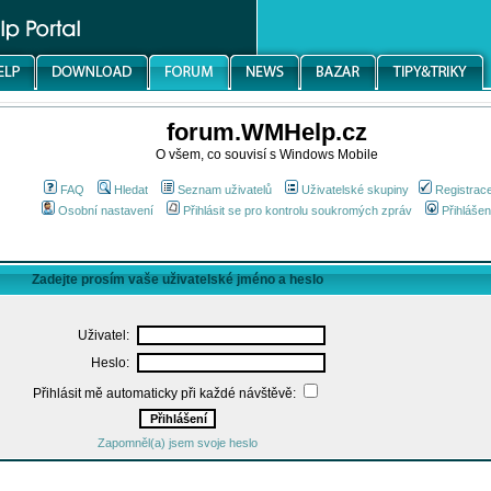
forum.WMHelp.cz
O všem, co souvisí s Windows Mobile
FAQ
Hledat
Seznam uživatelů
Uživatelské skupiny
Registrac
Osobní nastavení
Přihlásit se pro kontrolu soukromých zpráv
Přihlášen
Zadejte prosím vaše uživatelské jméno a heslo
Uživatel:
Heslo:
Přihlásit mě automaticky při každé návštěvě:
Zapomněl(a) jsem svoje heslo