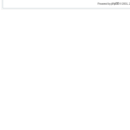
phpBB
Powered by
© 2001, 