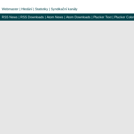
Webmaster
|
Hledání
|
Statistiky
|
Syndikační kanály
RSS News
|
RSS Downloads
|
Atom News
|
Atom Downloads
|
Plucker Text
|
Plucker Color