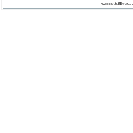
phpBB
Powered by
© 2001, 