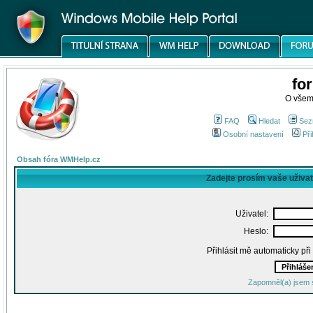
fo
O všem
FAQ
Hledat
Sez
Osobní nastavení
Při
Obsah fóra WMHelp.cz
Zadejte prosím vaše uživa
Uživatel:
Heslo:
Přihlásit mě automaticky př
Zapomněl(a) jsem 