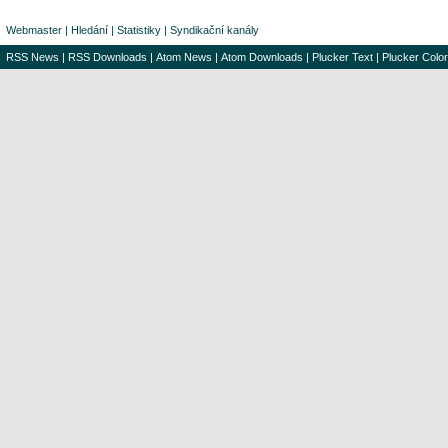
Webmaster
|
Hledání
|
Statistiky
|
Syndikační kanály
RSS News
|
RSS Downloads
|
Atom News
|
Atom Downloads
|
Plucker Text
|
Plucker Color