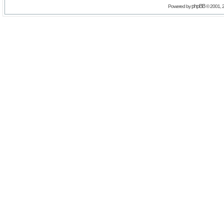
phpBB
Powered by
© 2001, 