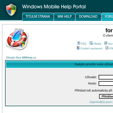
fo
O všem
FAQ
Hledat
Sez
Osobní nastavení
Při
Obsah fóra WMHelp.cz
Zadejte prosím vaše uživa
Uživatel:
Heslo:
Přihlásit mě automaticky př
Zapomněl(a) jsem 