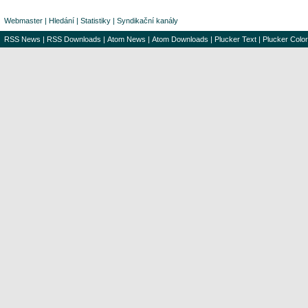
Webmaster
|
Hledání
|
Statistiky
|
Syndikační kanály
RSS News
|
RSS Downloads
|
Atom News
|
Atom Downloads
|
Plucker Text
|
Plucker Color