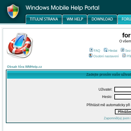
fo
O všem
FAQ
Hledat
Sez
Osobní nastavení
Při
Obsah fóra WMHelp.cz
Zadejte prosím vaše uživa
Uživatel:
Heslo:
Přihlásit mě automaticky př
Zapomněl(a) jsem 