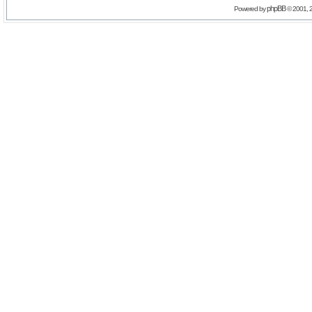
phpBB
Powered by
© 2001, 