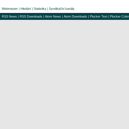
Webmaster
|
Hledání
|
Statistiky
|
Syndikační kanály
RSS News
|
RSS Downloads
|
Atom News
|
Atom Downloads
|
Plucker Text
|
Plucker Color