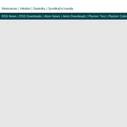
Webmaster
|
Hledání
|
Statistiky
|
Syndikační kanály
RSS News
|
RSS Downloads
|
Atom News
|
Atom Downloads
|
Plucker Text
|
Plucker Color