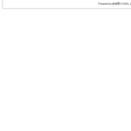
phpBB
Powered by
© 2001, 