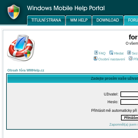
fo
O všem
FAQ
Hledat
Sez
Osobní nastavení
Při
Obsah fóra WMHelp.cz
Zadejte prosím vaše uživa
Uživatel:
Heslo:
Přihlásit mě automaticky př
Zapomněl(a) jsem 