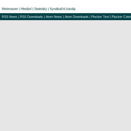
Webmaster
|
Hledání
|
Statistiky
|
Syndikační kanály
RSS News
|
RSS Downloads
|
Atom News
|
Atom Downloads
|
Plucker Text
|
Plucker Color