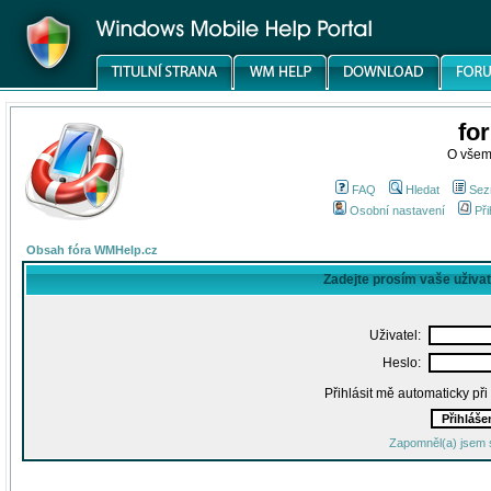
fo
O všem
FAQ
Hledat
Sez
Osobní nastavení
Při
Obsah fóra WMHelp.cz
Zadejte prosím vaše uživa
Uživatel:
Heslo:
Přihlásit mě automaticky př
Zapomněl(a) jsem 