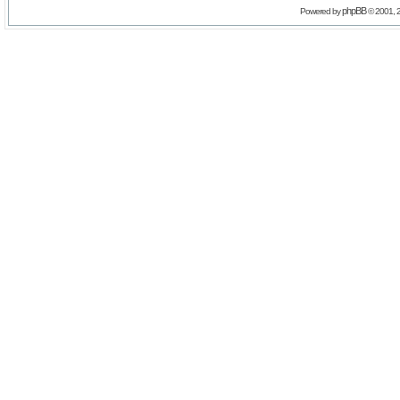
phpBB
Powered by
© 2001, 