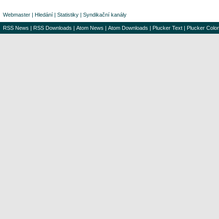
Webmaster
|
Hledání
|
Statistiky
|
Syndikační kanály
RSS News
|
RSS Downloads
|
Atom News
|
Atom Downloads
|
Plucker Text
|
Plucker Color