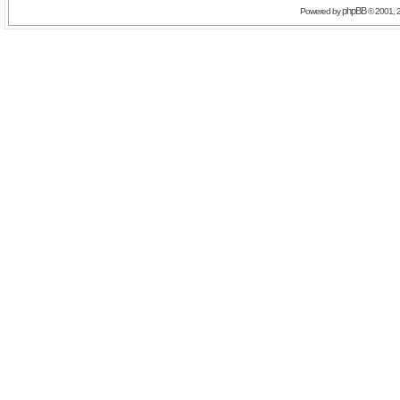
phpBB
Powered by
© 2001, 