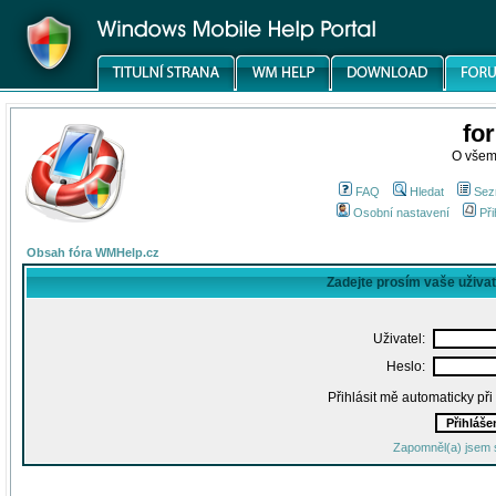
fo
O všem
FAQ
Hledat
Sez
Osobní nastavení
Při
Obsah fóra WMHelp.cz
Zadejte prosím vaše uživa
Uživatel:
Heslo:
Přihlásit mě automaticky př
Zapomněl(a) jsem 