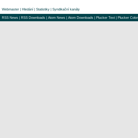
Webmaster
|
Hledání
|
Statistiky
|
Syndikační kanály
RSS News
|
RSS Downloads
|
Atom News
|
Atom Downloads
|
Plucker Text
|
Plucker Color