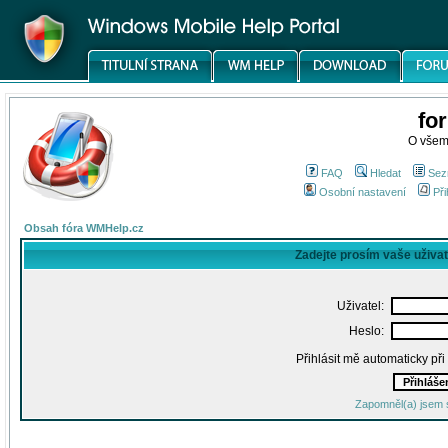
fo
O všem
FAQ
Hledat
Sez
Osobní nastavení
Při
Obsah fóra WMHelp.cz
Zadejte prosím vaše uživa
Uživatel:
Heslo:
Přihlásit mě automaticky př
Zapomněl(a) jsem 