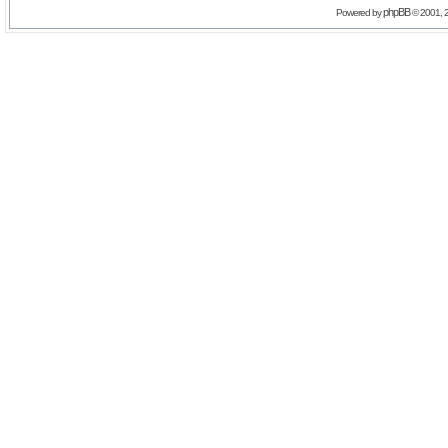
phpBB
Powered by
© 2001, 