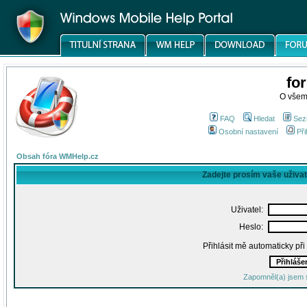
fo
O všem
FAQ
Hledat
Sez
Osobní nastavení
Při
Obsah fóra WMHelp.cz
Zadejte prosím vaše uživa
Uživatel:
Heslo:
Přihlásit mě automaticky př
Zapomněl(a) jsem 