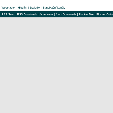
Webmaster
|
Hledání
|
Statistiky
|
Syndikační kanály
RSS News
|
RSS Downloads
|
Atom News
|
Atom Downloads
|
Plucker Text
|
Plucker Color