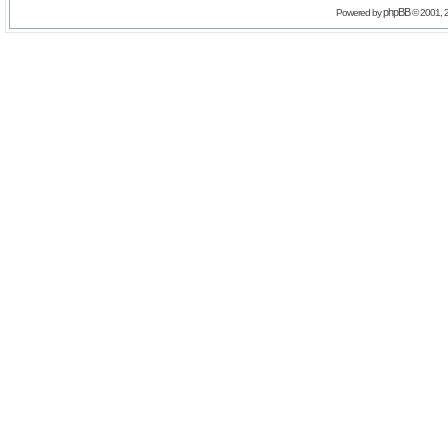
phpBB
Powered by
© 2001, 