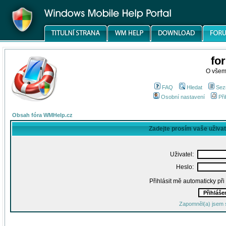
fo
O všem
FAQ
Hledat
Sez
Osobní nastavení
Při
Obsah fóra WMHelp.cz
Zadejte prosím vaše uživa
Uživatel:
Heslo:
Přihlásit mě automaticky př
Zapomněl(a) jsem 