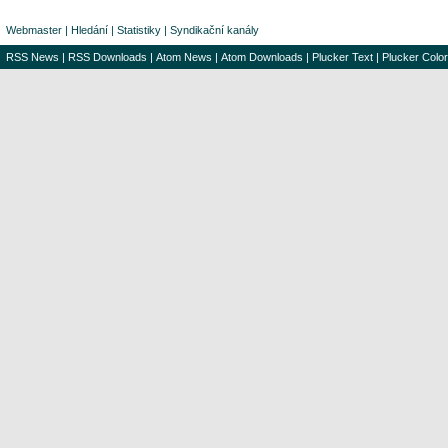
Webmaster
|
Hledání
|
Statistiky
|
Syndikační kanály
RSS News
|
RSS Downloads
|
Atom News
|
Atom Downloads
|
Plucker Text
|
Plucker Color